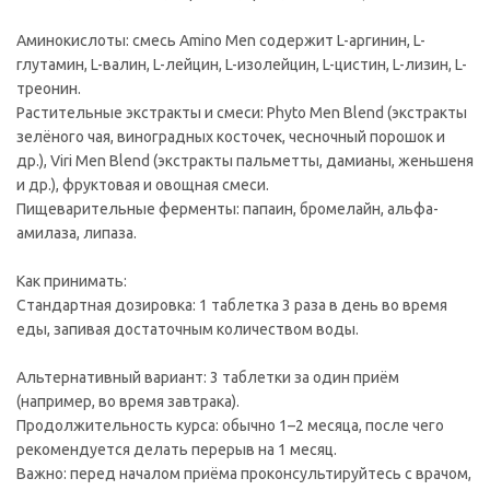
Аминокислоты: смесь Amino Men содержит L-аргинин, L-
глутамин, L-валин, L-лейцин, L-изолейцин, L-цистин, L-лизин, L-
треонин.
Растительные экстракты и смеси: Phyto Men Blend (экстракты
зелёного чая, виноградных косточек, чесночный порошок и
др.), Viri Men Blend (экстракты пальметты, дамианы, женьшеня
и др.), фруктовая и овощная смеси.
Пищеварительные ферменты: папаин, бромелайн, альфа-
амилаза, липаза.
Как принимать:
Стандартная дозировка: 1 таблетка 3 раза в день во время
еды, запивая достаточным количеством воды.
Альтернативный вариант: 3 таблетки за один приём
(например, во время завтрака).
Продолжительность курса: обычно 1–2 месяца, после чего
рекомендуется делать перерыв на 1 месяц.
Важно: перед началом приёма проконсультируйтесь с врачом,