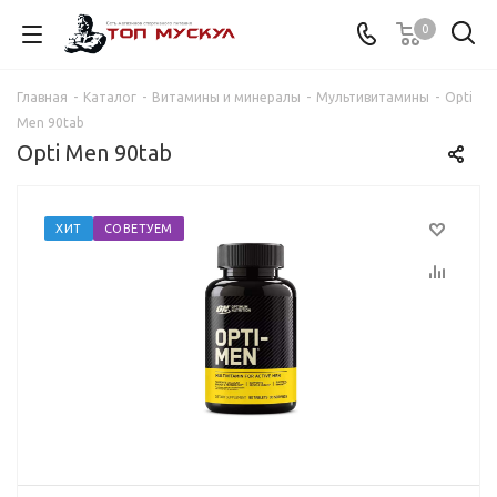
0
Главная
-
Каталог
-
Витамины и минералы
-
Мультивитамины
-
Opti
Men 90tab
Opti Men 90tab
ХИТ
СОВЕТУЕМ