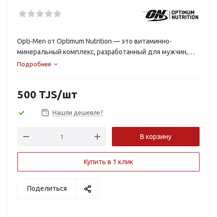
Opti-Men от Optimum Nutrition — это витаминно-
минеральный комплекс, разработанный для мужчин,
ведущих активный образ жизни, включая спортсменов.
Подробнее
Он направлен на поддержку иммунитета, повышение
выносливости, ускорение восстановления после
500
TJS
/шт
тренировок и поддержание общего тонуса организма.
Нашли дешевле?
В корзину
Купить в 1 клик
Поделиться