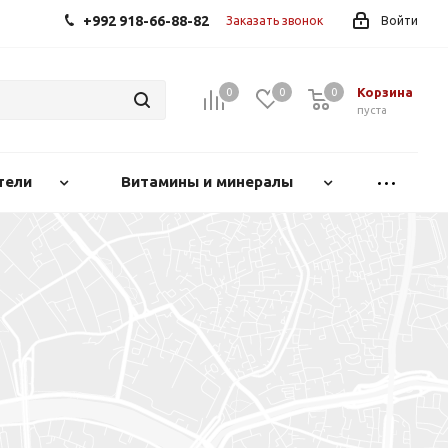
+992 918-66-88-82
Заказать звонок
Войти
Корзина
0
0
0
0
пуста
тели
Витамины и минералы