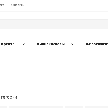
вка
Контакты
Креатин
Аминокислоты
Жиросжига
атегории