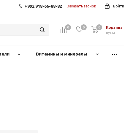
+992 918-66-88-82
Заказать звонок
Войти
Корзина
0
0
0
0
пуста
тели
Витамины и минералы