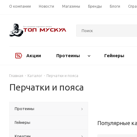
О компании
Новости
Магазины
Бренды
Блоги
Спра
Акции
Протеины
Гейнеры
Главная
-
Каталог
-
Перчатки и пояса
Перчатки и пояса
Протеины
Популярные к
Гейнеры
Креатин