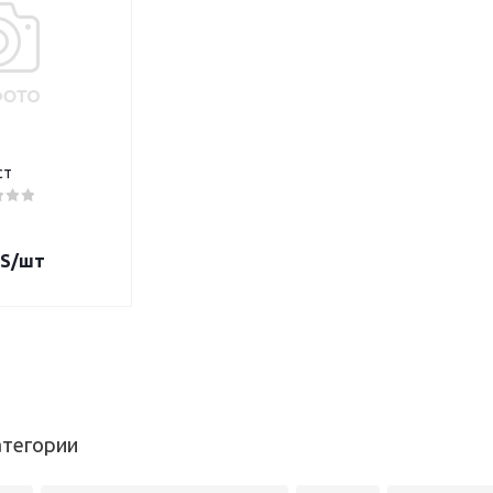
ст
S
/шт
атегории