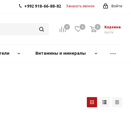
+992 918-66-88-82
Заказать звонок
Войти
Корзина
0
0
0
0
пуста
тели
Витамины и минералы