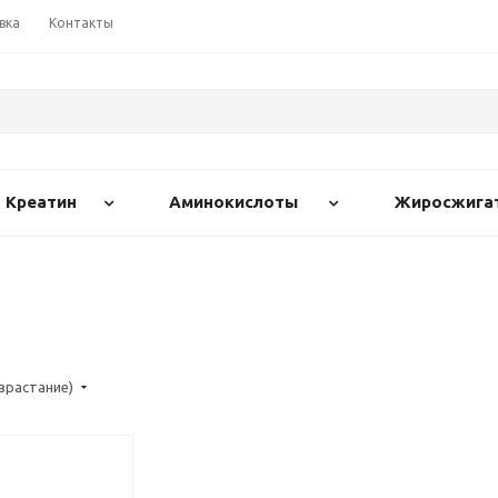
вка
Контакты
Креатин
Аминокислоты
Жиросжига
озрастание)