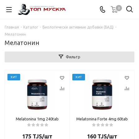
0
Главная
-
Каталог
-
Биологически активные добавки (БАД)
-
Мелатонин
Мелатонин
Фильтр
ХИТ
ХИТ
Melatonina 1mg 240tab
Melatonina Forte 4mg 60tab
175
TJS
/шт
160
TJS
/шт