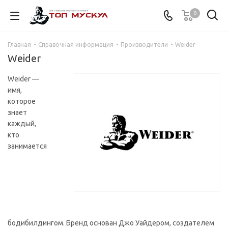
0
Главная
-
Справочная информация
-
Производители
-
Weider
Weider
Weider —
имя,
которое
знает
каждый,
кто
занимается
бодибилдингом. Бренд основан Джо Уайдером, создателем