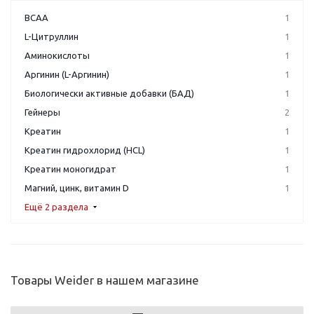
BCAA
1
L-Цитруллин
1
Аминокислоты
1
Аргинин (L-Аргинин)
1
Биологически активные добавки (БАД)
1
Гейнеры
2
Креатин
1
Креатин гидрохлорид (HCL)
1
Креатин моногидрат
1
Магний, цинк, витамин D
1
Ещё 2 раздела
Товары Weider в нашем магазине