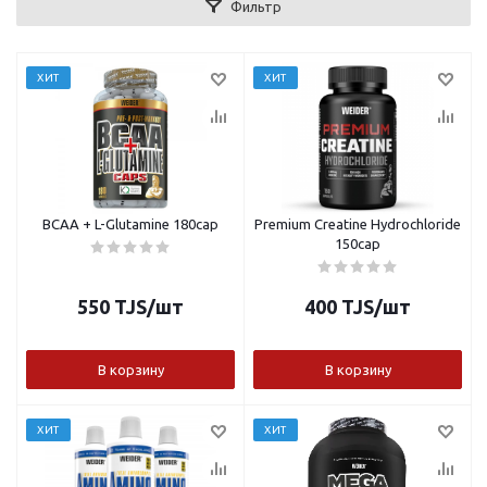
Фильтр
ХИТ
ХИТ
BCAA + L-Glutamine 180cap
Premium Creatine Hydrochloride
150cap
550
TJS
/шт
400
TJS
/шт
В корзину
В корзину
ХИТ
ХИТ