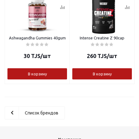
Ashwagandha Gummies 40gum
Intense Creatine Z 90cap
30
TJS
/шт
260
TJS
/шт
В корзину
В корзину
Список брендов