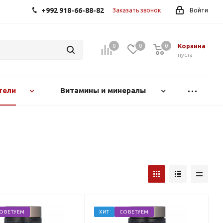
+992 918-66-88-82
Заказать звонок
Войти
Корзина
0
0
0
0
пуста
тели
Витамины и минералы
ОВЕТУЕМ
ХИТ
СОВЕТУЕМ