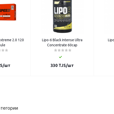
xtreme 2.0 120
Lipo-6 Black Intense Ultra
Lip
ule
Concentrate 60cap
S
/шт
330
TJS
/шт
атегории