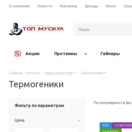
О компании
Новости
Магазины
Бренды
Блоги
Спра
Акции
Протеины
Гейнеры
Главная
-
Каталог
-
Жиросжигатели
-
Термогеники
Термогеники
По популярности (в
Фильтр по параметрам
Цена
ХИТ
СОВЕТУЕМ
НОВИНКА