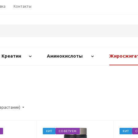
вка
Контакты
Креатин
Аминокислоты
Жиросжига
озрастание)
ХИТ
СОВЕТУЕМ
ХИТ
С