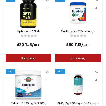
Opti Men 150tab
Electrolytes 120 servings
620
TJS
/шт
580
TJS
/шт
В корзину
В корзину
ХИТ
ХИТ
Calcium 1000mg D-3 300g
ZMA Mg 240 mg + Zn 15 mg +