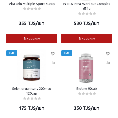
Vita-Min Multiple Sport 60cap
INTRA Intra-Workout Complex
651g
355
TJS
/шт
530
TJS
/шт
В корзину
В корзину
ХИТ
ХИТ
Selen organiczny 200mcg
Biotine 90tab
120cap
175
TJS
/шт
350
TJS
/шт