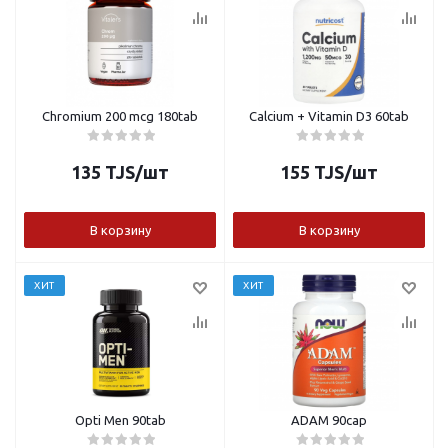
Chromium 200 mcg 180tab
Calcium + Vitamin D3 60tab
135
TJS
/шт
155
TJS
/шт
В корзину
В корзину
ХИТ
ХИТ
Opti Men 90tab
ADAM 90cap