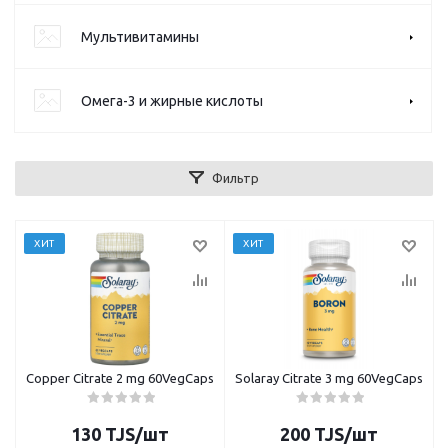
Мультивитамины
Омега-3 и жирные кислоты
Фильтр
ХИТ
ХИТ
Copper Citrate 2 mg 60VegCaps
Solaray Citrate 3 mg 60VegCaps
130
TJS
/шт
200
TJS
/шт