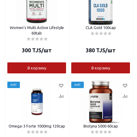
Women's Multi Active Lifestyle
CLA Gold 100cap
60tab
300
TJS
/шт
380
TJS
/шт
В корзину
В корзину
ХИТ
ХИТ
Omega-3 Forte 1000mg 120cap
Biotyna 5000 60cap