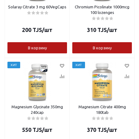
Solaray Citrate 3 mg 60VegCaps
Chromium Picolinate 1000mcg
100 lozenges
200
TJS
/шт
310
TJS
/шт
В корзину
В корзину
ХИТ
ХИТ
Magnesium Glycinate 350mg
Magnesium Citrate 400mg
240cap
180tab
550
TJS
/шт
370
TJS
/шт