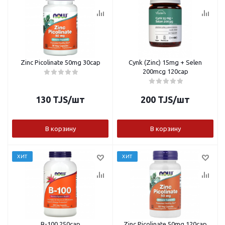
Zinc Picolinate 50mg 30cap
Cynk (Zinc) 15mg + Selen
200mcg 120cap
130
TJS
/шт
200
TJS
/шт
В корзину
В корзину
ХИТ
ХИТ
B-100 250cap
Zinc Picolinate 50mg 120cap