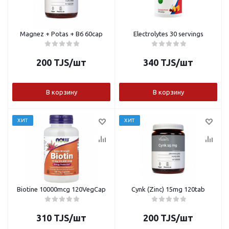
Magnez + Potas + B6 60cap
Electrolytes 30 servings
200
TJS
/шт
340
TJS
/шт
В корзину
В корзину
ХИТ
ХИТ
Biotine 10000mcg 120VegCap
Cynk (Zinc) 15mg 120tab
310
TJS
/шт
200
TJS
/шт